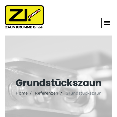
HOME
AKTUELL
LEISTUNGEN
REFERENZEN
Grundstückszaun
TEAM
PARTNER
Home
Referenzen
Grundstückszaun
KONTAKT