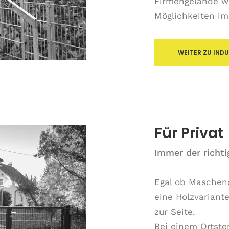
Firmengelände w
Möglichkeiten imm
WEITER ZU INDU
Für Privat
Immer der richt
Egal ob Maschend
eine Holzvariant
zur Seite.
Bei einem Ortste