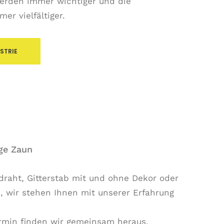
erden immer wichtiger und die
er vielfältiger.
STRIE
ige Zaun
raht, Gitterstab mit und ohne Dekor oder
e, wir stehen Ihnen mit unserer Erfahrung
rmin finden wir gemeinsam heraus,