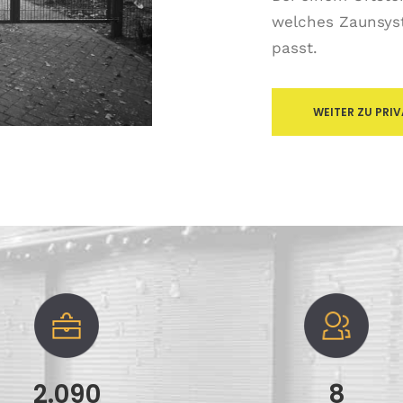
welches Zaunsys
passt.
WEITER ZU PRI
2.090
8